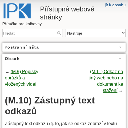
jít k obsahu
Přístupné webové
stránky
Příručka pro knihovny
Postranní lišta
Obsah
←
(M.9) Popisky
(M.11) Odkaz na
obrázků a
jiný web nebo na
vložených videí
dokument ke
stažení
→
(M.10) Zástupný text
odkazů
Zástupný text odkazu (tj. to, jak se odkaz zobrazí v textu