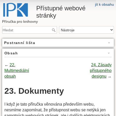
jít k obsahu
Přístupné webové
stránky
Příručka pro knihovny
Postranní lišta
Obsah
←
22.
24. Zásady
Multimediální
přístupného
obsah
designu
→
23. Dokumenty
I když je tato příručka věnována především webu,
nesmíme zapomínat, že přístupnost webu se netýká jen
samotných webových stránek, ale i dalších elektronických