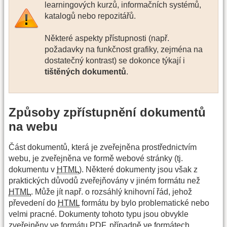
learningových kurzů, informačních systémů,
katalogů nebo repozitářů.
Některé aspekty přístupnosti (např.
požadavky na funkčnost grafiky, zejména na
dostatečný kontrast) se dokonce týkají i
tištěných dokumentů
.
Způsoby zpřístupnění dokumentů
na webu
Část dokumentů, která je zveřejněna prostřednictvím
webu, je zveřejněna ve formě webové stránky (tj.
dokumentu v
HTML
). Některé dokumenty jsou však z
praktických důvodů zveřejňovány v jiném formátu než
HTML
. Může jít např. o rozsáhlý knihovní řád, jehož
převedení do
HTML
formátu by bylo problematické nebo
velmi pracné. Dokumenty tohoto typu jsou obvykle
zveřejněny ve formátu PDF, případně ve formátech