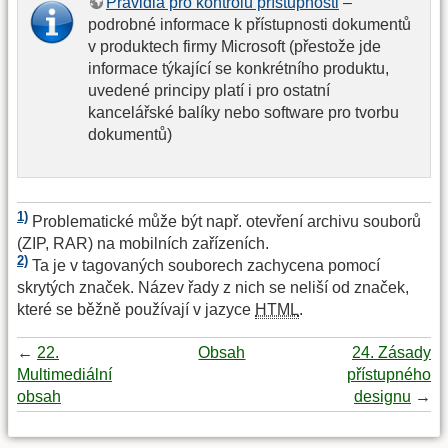
Pravidla pro kontrolu přístupnosti
–
podrobné informace k přístupnosti dokumentů
v produktech firmy Microsoft (přestože jde
informace týkající se konkrétního produktu,
uvedené principy platí i pro ostatní
kancelářské balíky nebo software pro tvorbu
dokumentů)
1)
Problematické může být např. otevření archivu souborů
(ZIP, RAR) na mobilních zařízeních.
2)
Ta je v tagovaných souborech zachycena pomocí
skrytých značek. Název řady z nich se neliší od značek,
které se běžně používají v jazyce
HTML
.
←
22.
Obsah
24. Zásady
Multimediální
přístupného
obsah
designu
→