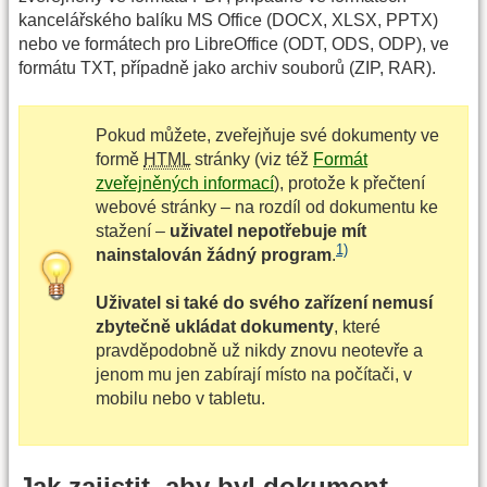
kancelářského balíku MS Office (DOCX, XLSX, PPTX)
nebo ve formátech pro LibreOffice (ODT, ODS, ODP), ve
formátu TXT, případně jako archiv souborů (ZIP, RAR).
Pokud můžete, zveřejňuje své dokumenty ve
formě
HTML
stránky (viz též
Formát
zveřejněných informací
), protože k přečtení
webové stránky – na rozdíl od dokumentu ke
stažení –
uživatel nepotřebuje mít
1)
nainstalován žádný program
.
Uživatel si také do svého zařízení nemusí
zbytečně ukládat dokumenty
, které
pravděpodobně už nikdy znovu neotevře a
jenom mu jen zabírají místo na počítači, v
mobilu nebo v tabletu.
Jak zajistit, aby byl dokument