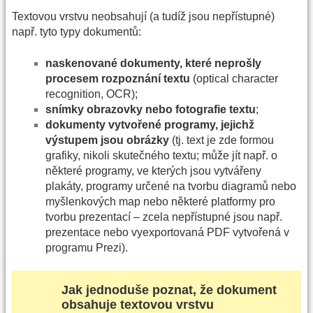
Textovou vrstvu neobsahují (a tudíž jsou nepřístupné)
např. tyto typy dokumentů:
naskenované dokumenty, které neprošly
procesem rozpoznání textu
(optical character
recognition, OCR);
snímky obrazovky nebo fotografie textu
;
dokumenty vytvořené programy, jejichž
výstupem jsou obrázky
(tj. text je zde formou
grafiky, nikoli skutečného textu; může jít např. o
některé programy, ve kterých jsou vytvářeny
plakáty, programy určené na tvorbu diagramů nebo
myšlenkových map nebo některé platformy pro
tvorbu prezentací – zcela nepřístupné jsou např.
prezentace nebo vyexportovaná PDF vytvořená v
programu Prezi).
Jak jednoduše poznat, že dokument
obsahuje textovou vrstvu