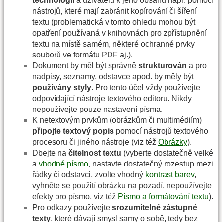
technologií
a uživatelů k jeho obsahu např. pomocí
nástrojů, které mají zabránit kopírování či šíření
textu (problematická v tomto ohledu mohou být
opatření používaná v knihovnách pro zpřístupnění
textu na místě samém, některé ochranné prvky
souborů ve formátu PDF aj.).
Dokument by měl být správně
strukturován
a pro
nadpisy, seznamy, odstavce apod. by měly být
používány styly
. Pro tento účel vždy používejte
odpovídající nástroje textového editoru. Nikdy
nepoužívejte pouze nastavení písma.
K netextovým prvkům (obrázkům či multimédiím)
připojte textový popis
pomocí nástrojů textového
procesoru či jiného nástroje (viz též
Obrázky
).
Dbejte na
čitelnost textu
(vyberte dostatečně velké
a
vhodné písmo
, nastavte dostatečný rozestup mezi
řádky či odstavci, zvolte vhodný
kontrast barev
,
vyhněte se použití obrázku na pozadí, nepoužívejte
efekty pro písmo, viz též
Písmo a formátování textu
).
Pro odkazy používejte
srozumitelné zástupné
texty
, které dávají smysl samy o sobě, tedy bez