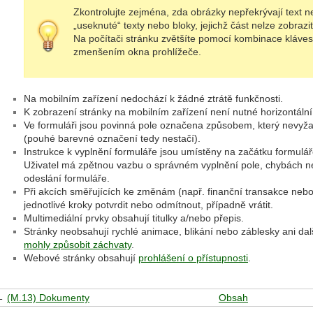
Zkontrolujte zejména, zda obrázky nepřekrývají text 
„useknuté“ texty nebo bloky, jejichž část nelze zobrazit
Na počítači stránku zvětšíte pomocí kombinace kláves 
zmenšením okna prohlížeče.
Na mobilním zařízení nedochází k žádné ztrátě funkčnosti.
K zobrazení stránky na mobilním zařízení není nutné horizontáln
Ve formuláři jsou povinná pole označena způsobem, který nevyža
(pouhé barevné označení tedy nestačí).
Instrukce k vyplnění formuláře jsou umístěny na začátku formulá
Uživatel má zpětnou vazbu o správném vyplnění pole, chybách n
odeslání formuláře.
Při akcích směřujících ke změnám (např. finanční transakce neb
jednotlivé kroky potvrdit nebo odmítnout, případně vrátit.
Multimediální prvky obsahují titulky a/nebo přepis.
Stránky neobsahují rychlé animace, blikání nebo záblesky ani dal
mohly způsobit záchvaty
.
Webové stránky obsahují
prohlášení o přístupnosti
.
←
(M.13) Dokumenty
Obsah