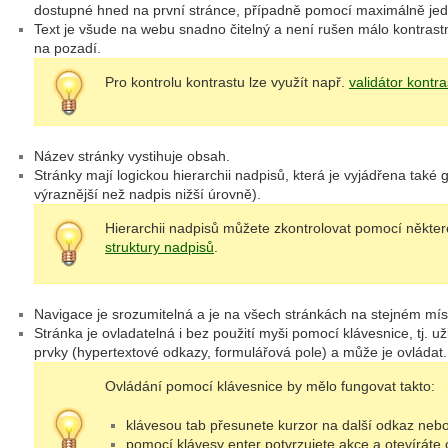
dostupné hned na první stránce, případně pomocí maximálně jedn
Text je všude na webu snadno čitelný a není rušen málo kontrast
na pozadí.
Pro kontrolu kontrastu lze využít např.
validátor kontra
Název stránky vystihuje obsah.
Stránky mají logickou hierarchii nadpisů, která je vyjádřena také 
výraznější než nadpis nižší úrovně).
Hierarchii nadpisů můžete zkontrolovat pomocí někte
struktury nadpisů
.
Navigace je srozumitelná a je na všech stránkách na stejném mís
Stránka je ovladatelná i bez použití myši pomocí klávesnice, tj. u
prvky (hypertextové odkazy, formulářová pole) a může je ovládat.
Ovládání pomocí klávesnice by mělo fungovat takto:
klávesou tab přesunete kurzor na další odkaz nebo 
pomocí klávesy enter potvrzujete akce a otevíráte 