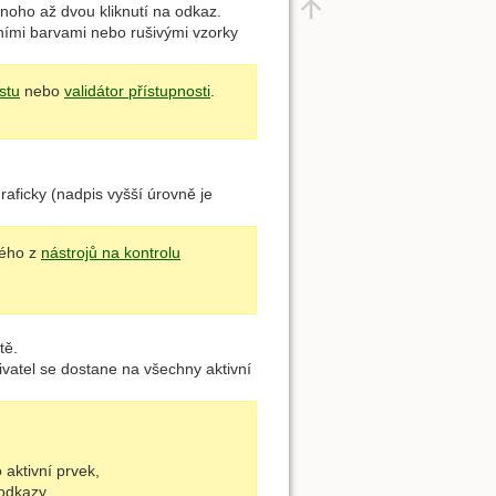
oho až dvou kliknutí na odkaz.
ními barvami nebo rušivými vzorky
stu
nebo
validátor přístupnosti
.
graficky (nadpis vyšší úrovně je
rého z
nástrojů na kontrolu
tě.
živatel se dostane na všechny aktivní
aktivní prvek,
odkazy,