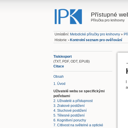
Přístupné we
Příručka pro knihovny
Umístění:
Metodické příručky pro knihovny
»
Př
Historie:
Kontrolní seznam pro ověřování
•
Tisk/export
(TXT, PDF, ODT, EPUB)
Citace
Obsah
I
1. Úvod
a
Uživatelé webu se specifickými
potřebami
2. Uživatelé a přístupnost
3. Zrakové postižení
4. Sluchové postižení
5. Tělesné postižení
6. Kognitivní poruchy
7. Citlivost na světelné a optické