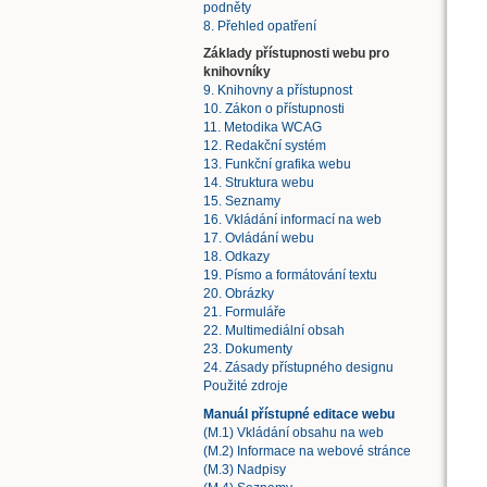
podněty
8. Přehled opatření
Základy přístupnosti webu pro
knihovníky
9. Knihovny a přístupnost
10. Zákon o přístupnosti
11. Metodika WCAG
12. Redakční systém
13. Funkční grafika webu
14. Struktura webu
15. Seznamy
16. Vkládání informací na web
17. Ovládání webu
18. Odkazy
19. Písmo a formátování textu
20. Obrázky
21. Formuláře
22. Multimediální obsah
23. Dokumenty
24. Zásady přístupného designu
Použité zdroje
Manuál přístupné editace webu
(M.1) Vkládání obsahu na web
(M.2) Informace na webové stránce
(M.3) Nadpisy