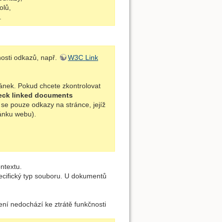
olů,
.
nosti odkazů, např.
W3C Link
ánek. Pokud chcete zkontrolovat
eck linked documents
í se pouze odkazy na stránce, jejíž
ránku webu).
ntextu.
ecifický typ souboru. U dokumentů
zení nedochází ke ztrátě funkčnosti