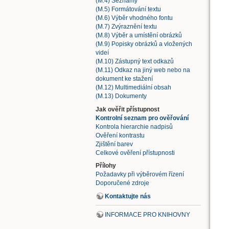
(M.4) Seznamy
(M.5) Formátování textu
(M.6) Výběr vhodného fontu
(M.7) Zvýraznění textu
(M.8) Výběr a umístění obrázků
(M.9) Popisky obrázků a vložených
videí
(M.10) Zástupný text odkazů
(M.11) Odkaz na jiný web nebo na
dokument ke stažení
(M.12) Multimediální obsah
(M.13) Dokumenty
Jak ověřit přístupnost
Kontrolní seznam pro ověřování
Kontrola hierarchie nadpisů
Ověření kontrastu
Zjištění barev
Celkové ověření přístupnosti
Přílohy
Požadavky při výběrovém řízení
Doporučené zdroje
Kontaktujte nás
INFORMACE PRO KNIHOVNY