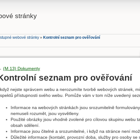
bové stránky
ístupné webové stránky
»
Kontrolní seznam pro ověřování
←
(M.13) Dokumenty
Kontrolní seznam pro ověřování
 když nejste správcem webu a nerozumíte tvorbě webových stránek, mů
spektů přístupnosti svého webu. Pomůže vám v tom níže uvedený se
Informace na webových stránkách jsou srozumitelně formulovány;
nemuseli rozumět, jsou vysvětleny.
Použité obrázky jsou vhodně zvolené pro cílovou skupinu webu t
obsah sdělení.
Informace jsou čitelné a srozumitelné, i když na stránce není mož
Důležité informace (kontakt, provozní doba, služby pro osoby se s