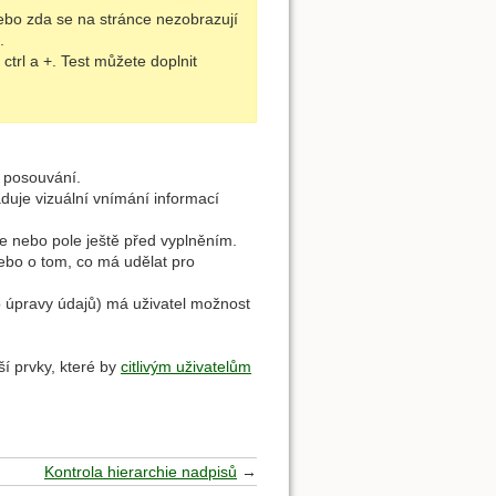
nebo zda se na stránce nezobrazují
.
ctrl a +. Test můžete doplnit
í posouvání.
duje vizuální vnímání informací
ře nebo pole ještě před vyplněním.
ebo o tom, co má udělat pro
o úpravy údajů) má uživatel možnost
ší prvky, které by
citlivým uživatelům
Kontrola hierarchie nadpisů
→