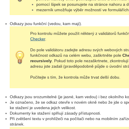
pomocí šipek se posunujete na stránce nahoru a d
mezerník umožňuje výběr možností ve formulářích
Odkazy jsou funkční (vedou, kam mají).
Pro kontrolu můžete použít některý z validátorů funkč
Checker
.
Do pole validátoru zadejte adresu svých webových str
funkčnost odkazů na celém webu, zaškrtněte pole
Ch
recursively
. Pokud toto pole nezaškrtnete, zkontroluj
adresu jste zadali (pravděpodobně půjde o úvodní st
Počítejte s tím, že kontrola může trvat delší dobu.
Odkazy jsou srozumitelné (je jasné, kam vedou) i bez okolního ko
Je označeno, že se odkaz otevře v novém okně nebo že jde o sp
ke stažení je uvedena jejich velikost.
Dokumenty ke stažení splňují zásady přístupnosti.
Při zvětšení textu v prohlížeči na počítači nebo na mobilním zaří
stránek.