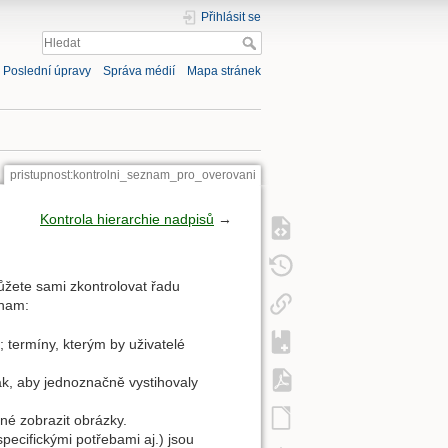
Přihlásit se
Poslední úpravy
Správa médií
Mapa stránek
pristupnost:kontrolni_seznam_pro_overovani
Kontrola hierarchie nadpisů
→
žete sami zkontrolovat řadu
znam:
 termíny, kterým by uživatelé
ak, aby jednoznačně vystihovaly
né zobrazit obrázky.
pecifickými potřebami aj.) jsou