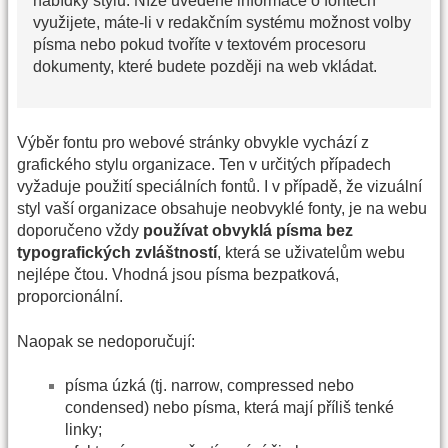
nabídky stylů. Níže uvedené informace o fontech
využijete, máte-li v redakčním systému možnost volby
písma nebo pokud tvoříte v textovém procesoru
dokumenty, které budete později na web vkládat.
Výběr fontu pro webové stránky obvykle vychází z
grafického stylu organizace. Ten v určitých případech
vyžaduje použití speciálních fontů. I v případě, že vizuální
styl vaší organizace obsahuje neobvyklé fonty, je na webu
doporučeno vždy
používat obvyklá písma bez
typografických zvláštností
, která se uživatelům webu
nejlépe čtou. Vhodná jsou písma bezpatková,
proporcionální.
Naopak se nedoporučují:
písma úzká (tj. narrow, compressed nebo
condensed) nebo písma, která mají příliš tenké
linky;