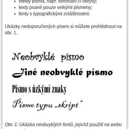
efekty písma, např. stínování či obrysy;
texty psané pouze velkými písmeny;
fonty s typografickými zvláštnostmi.
Ukázky nedoporučených písem si můžete prohlédnout na
obr. 1.
Obr. 1: Ukázka neobvyklých fontů, jejichž použití na webu