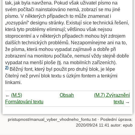
tak, jak byla navržena. Pokud však uživatel písmo na
svém počítači nainstalováno nemá, zobrazí se mu jiné
písmo. V některých případech to může znamenat i
„rozsypání“ designu stránky. Existují sice technická řešení,
která tyto problémy eliminují; většinou však nejsou
stoprocentní a v některých případech mohou být zdrojem
dalších technických problémů. Nezapomínejme ani na to,
že písma, která mohou vypadat zajímavě a dobře při
zobrazení na monitoru počítače, nemusí vždy stejně dobře
vypadat na menší ploše (tj. na mobilních zařízeních).
2)
Běžný font, který byl použit pro druhý blok, je lépe
čitelný než první blok textu s úzkým fontem a tenkými
linkami.
←
(M.5)
Obsah
(M.7) Zvýraznění
Formátování textu
textu
→
pristupnost/manual_vyber_vhodneho_fontu.txt
· Poslední úprava:
2020/09/24 11:41 autor:
epub