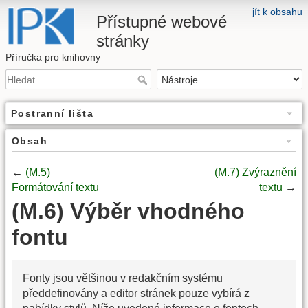
jít k obsahu
Přístupné webové
stránky
Příručka pro knihovny
Postranní lišta
Obsah
←
(M.5)
(M.7) Zvýraznění
Formátování textu
textu
→
(M.6) Výběr vhodného
fontu
Fonty jsou většinou v redakčním systému
předdefinovány a editor stránek pouze vybírá z