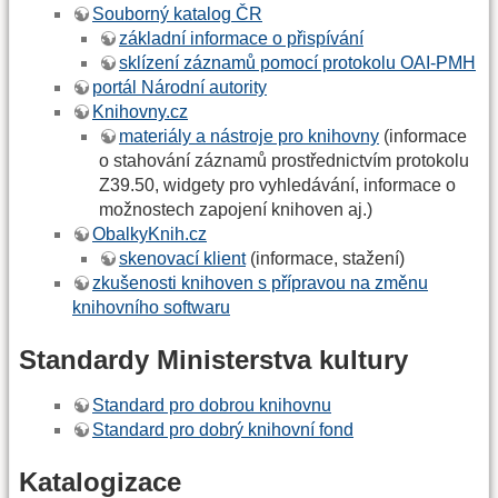
Souborný katalog ČR
základní informace o přispívání
sklízení záznamů pomocí protokolu OAI-PMH
portál Národní autority
Knihovny.cz
materiály a nástroje pro knihovny
(informace
o stahování záznamů prostřednictvím protokolu
Z39.50, widgety pro vyhledávání, informace o
možnostech zapojení knihoven aj.)
ObalkyKnih.cz
skenovací klient
(informace, stažení)
zkušenosti knihoven s přípravou na změnu
knihovního softwaru
Standardy Ministerstva kultury
Standard pro dobrou knihovnu
Standard pro dobrý knihovní fond
Katalogizace