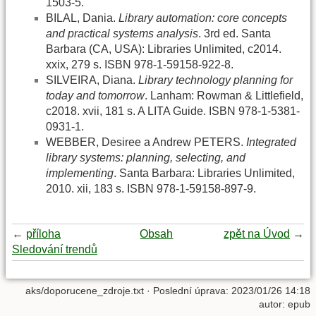
1503-5.
BILAL, Dania.
Library automation: core concepts
and practical systems analysis
. 3rd ed. Santa
Barbara (CA, USA): Libraries Unlimited, c2014.
xxix, 279 s. ISBN 978-1-59158-922-8.
SILVEIRA, Diana.
Library technology planning for
today and tomorrow
. Lanham: Rowman & Littlefield,
c2018. xvii, 181 s. A LITA Guide. ISBN 978-1-5381-
0931-1.
WEBBER, Desiree a Andrew PETERS.
Integrated
library systems: planning, selecting, and
implementing
. Santa Barbara: Libraries Unlimited,
2010. xii, 183 s. ISBN 978-1-59158-897-9.
←
příloha
Obsah
zpět na Úvod
→
Sledování trendů
aks/doporucene_zdroje.txt
· Poslední úprava: 2023/01/26 14:18
autor:
epub