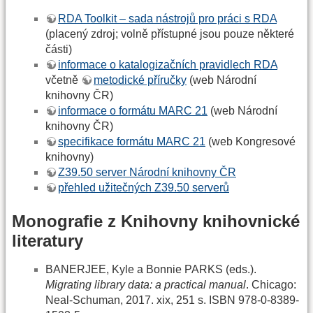
RDA Toolkit – sada nástrojů pro práci s RDA
(placený zdroj; volně přístupné jsou pouze některé
části)
informace o katalogizačních pravidlech RDA
včetně
metodické příručky
(web Národní
knihovny ČR)
informace o formátu MARC 21
(web Národní
knihovny ČR)
specifikace formátu MARC 21
(web Kongresové
knihovny)
Z39.50 server Národní knihovny ČR
přehled užitečných Z39.50 serverů
Monografie z Knihovny knihovnické
literatury
BANERJEE, Kyle a Bonnie PARKS (eds.).
Migrating library data: a practical manual
. Chicago:
Neal-Schuman, 2017. xix, 251 s. ISBN 978-0-8389-