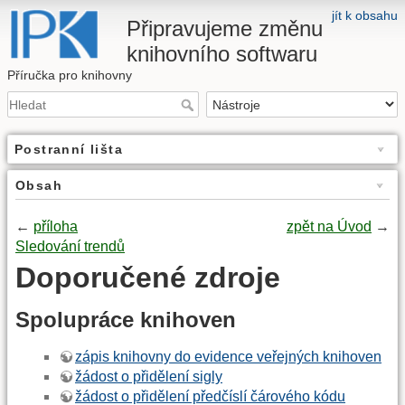
jít k obsahu
Připravujeme změnu
knihovního softwaru
Příručka pro knihovny
Postranní lišta
Obsah
←
příloha
zpět na Úvod
→
Sledování trendů
Doporučené zdroje
Spolupráce knihoven
zápis knihovny do evidence veřejných knihoven
žádost o přidělení sigly
žádost o přidělení předčíslí čárového kódu