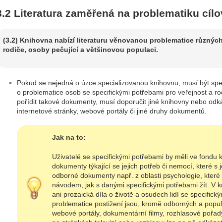
3.2 Literatura zaměřená na problematiku cíl
(3.2) Knihovna nabízí literaturu věnovanou problematice různýc
rodiče, osoby pečující a většinovou populaci.
Pokud se nejedná o úzce specializovanou knihovnu, musí být sp
o problematice osob se specifickými potřebami pro veřejnost a 
pořídit takové dokumenty, musí doporučit jiné knihovny nebo od
internetové stránky, webové portály či jiné druhy dokumentů.
Jak na to:
Uživatelé se specifickými potřebami by měli ve fondu 
dokumenty týkající se jejich potřeb či nemocí, které s j
odborné dokumenty např. z oblasti psychologie, které 
návodem, jak s danými specifickými potřebami žít. V
ani prozaická díla o životě a osudech lidí se specific
problematice postižení jsou, kromě odborných a popul
webové portály, dokumentární filmy, rozhlasové pořa