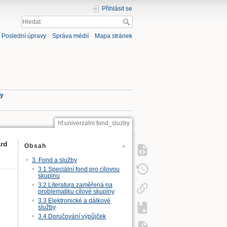
Přihlásit se
Poslední úpravy
Správa médií
Mapa stránek
by
hf:univerzalni:fond_sluzby
ard
Obsah
3. Fond a služby
3.1 Speciální fond pro cílovou
skupinu
3.2 Literatura zaměřená na
problematiku cílové skupiny
3.3 Elektronické a dálkové
služby
3.4 Doručování výpůjček