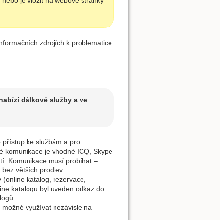
t nebo je vložit na webové stránky
formačních zdrojích k problematice
abízí dálkové služby a ve
 přístup ke službám a pro
ové komunikace je vhodné ICQ, Skype
sítí. Komunikace musí probíhat –
 bez větších prodlev.
 (online katalog, rezervace,
line katalogu byl uveden odkaz do
logů.
t možné využívat nezávisle na