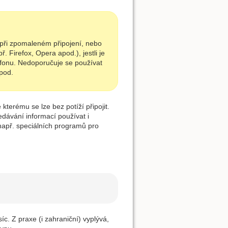
i při zpomaleném připojení, nebo
. Firefox, Opera apod.), jestli je
efonu. Nedoporučuje se používat
apod.
kterému se lze bez potíží připojit.
edávání informací používat i
např. speciálních programů pro
. Z praxe (i zahraniční) vyplývá,