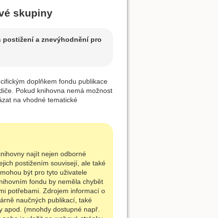
ové skupiny
h postižení a znevýhodnění pro
ecifickým doplňkem fondu publikace
rodiče. Pokud knihovna nemá možnost
kázat na vhodné tematické
knihovny najít nejen odborné
ejich postižením souvisejí, ale také
mohou být pro tyto uživatele
 knihovním fondu by neměla chybět
kými potřebami. Zdrojem informací o
árně naučných publikací, také
dy apod. (mnohdy dostupné např.