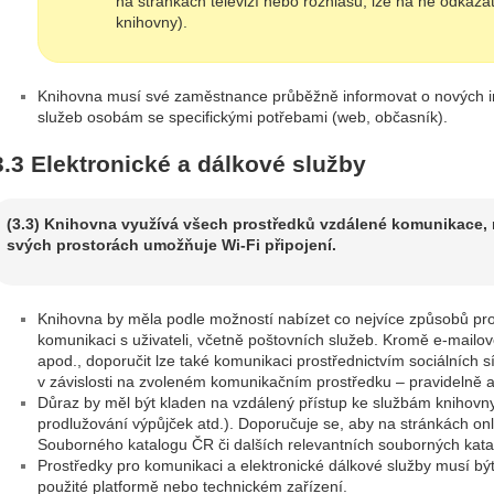
na stránkách televizí nebo rozhlasu; lze na ně odkáza
knihovny).
Knihovna musí své zaměstnance průběžně informovat o nových in
služeb osobám se specifickými potřebami (web, občasník).
3.3 Elektronické a dálkové služby
(3.3) Knihovna využívá všech prostředků vzdálené komunikace, n
svých prostorách umožňuje Wi-Fi připojení.
Knihovna by měla podle možností nabízet co nejvíce způsobů pro
komunikaci s uživateli, včetně poštovních služeb. Kromě e-mail
apod., doporučit lze také komunikaci prostřednictvím sociálních 
v závislosti na zvoleném komunikačním prostředku – pravidelně a
Důraz by měl být kladen na vzdálený přístup ke službám knihovny
prodlužování výpůjček atd.). Doporučuje se, aby na stránkách on
Souborného katalogu ČR či dalších relevantních souborných kata
Prostředky pro komunikaci a elektronické dálkové služby musí bý
použité platformě nebo technickém zařízení.