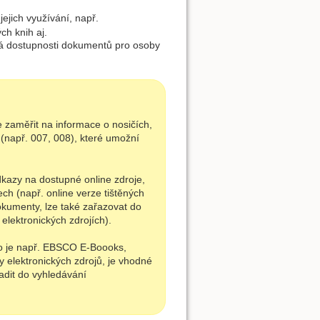
jich využívání, např.
ých knih aj.
há dostupnosti dokumentů pro osoby
 zaměřit na informace o nosičích,
(např. 007, 008), které umožní
dkazy na dostupné online zdroje,
ch (např. online verze tištěných
dokumenty, lze také zařazovat do
lektronických zdrojích).
ko je např. EBSCO E-Boooks,
py elektronických zdrojů, je vhodné
adit do vyhledávání