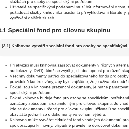
službách pro osoby se specifickými potřebami.
Uživatelé se specifickými potřebami musí být informováni o tom,
požadovat služby knihovníka-asistenta při vyhledávání literatury, p
využívání dalších služeb.
3.1 Speciální fond pro cílovou skupinu
(3.1) Knihovna vytváří speciální fond pro osoby se specifickými
Při akvizici musí knihovna zajišťovat dokumenty v různých alterna
audiokazety, DVD), čímž se zvýší jejich dostupnost pro různé skup
Všechny dokumenty patřící do specializovaného fondu pro osoby 
pravidelně kontrolovány, aby bylo zajištěno, že je uživatelé obdr
Pokud jsou v knihovně prezenční dokumenty, je nutné pamatovat 
specifickými potřebami.
Pokud knihovna buduje fond pro osoby se specifickými potřebami
označeny způsobem srozumitelným pro cílovou skupinu. Je vhodné
kde se dokumenty určené pro cílovou skupinu uživatelů se specif
obzvláště jedná-li se o dokumenty ve volném výběru.
Knihovna může vytvářet cirkulační fond vhodných dokumentů pro
spolupracující knihovny, případně pravidelně doručovat dokumenty