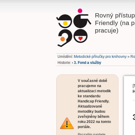
Rovný přístu
Friendly (na p
pracuje)
Umístění:
Metodické příručky pro knihovny
»
Ro
Historie:
3. Fond a služby
•
V současné době
[
pracujeme na
H
aktualizaci metodik
ke standardu
Handicap Friendly.
Aktualizované
metodiky budou
zveřejněny během
roku 2022 na tomto
portále.
Prozatím najdete