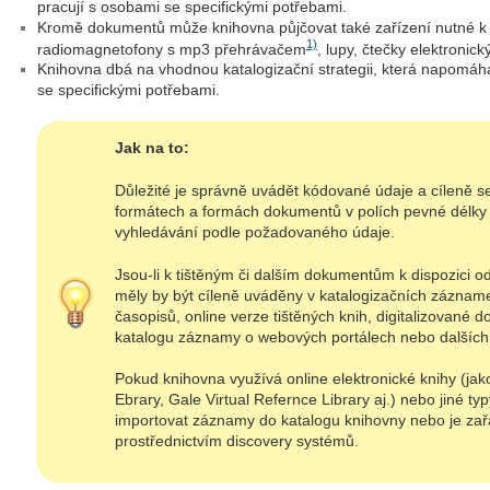
pracují s osobami se specifickými potřebami.
Kromě dokumentů může knihovna půjčovat také zařízení nutné k je
1)
radiomagnetofony s mp3 přehrávačem
, lupy, čtečky elektronick
Knihovna dbá na vhodnou katalogizační strategii, která napomá
se specifickými potřebami.
Jak na to:
Důležité je správně uvádět kódované údaje a cíleně se
formátech a formách dokumentů v polích pevné délky 
vyhledávání podle požadovaného údaje.
Jsou-li k tištěným či dalším dokumentům k dispozici o
měly by být cíleně uváděny v katalogizačních zázname
časopisů, online verze tištěných knih, digitalizované 
katalogu záznamy o webových portálech nebo dalších e
Pokud knihovna využívá online elektronické knihy (ja
Ebrary, Gale Virtual Refernce Library aj.) nebo jiné ty
importovat záznamy do katalogu knihovny nebo je zař
prostřednictvím discovery systémů.