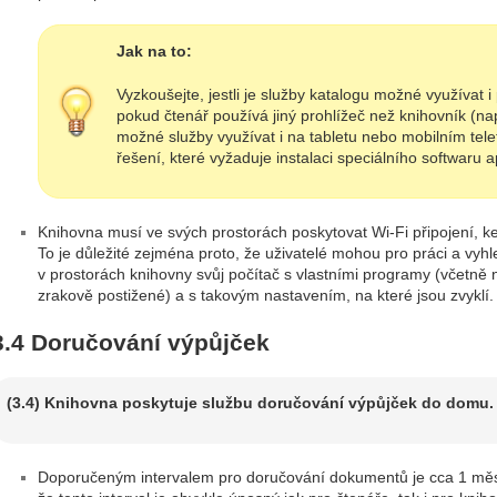
Jak na to:
Vyzkoušejte, jestli je služby katalogu možné využívat 
pokud čtenář používá jiný prohlížeč než knihovník (např
možné služby využívat i na tabletu nebo mobilním tel
řešení, které vyžaduje instalaci speciálního softwaru 
Knihovna musí ve svých prostorách poskytovat Wi-Fi připojení, ke 
To je důležité zejména proto, že uživatelé mohou pro práci a vyhl
v prostorách knihovny svůj počítač s vlastními programy (včetně 
zrakově postižené) a s takovým nastavením, na které jsou zvyklí.
3.4 Doručování výpůjček
(3.4) Knihovna poskytuje službu doručování výpůjček do domu.
Doporučeným intervalem pro doručování dokumentů je cca 1 měsíc