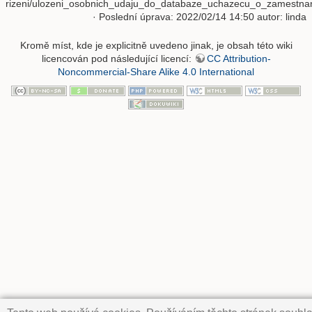
rizeni/ulozeni_osobnich_udaju_do_databaze_uchazecu_o_zamestnani
· Poslední úprava: 2022/02/14 14:50 autor:
linda
Kromě míst, kde je explicitně uvedeno jinak, je obsah této wiki
licencován pod následující licencí:
CC Attribution-
Noncommercial-Share Alike 4.0 International