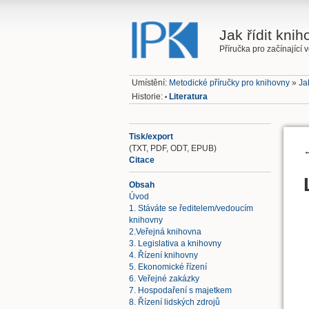
Jak řídit kni
Příručka pro začínající 
Umístění:
Metodické příručky pro knihovny
»
Ja
Historie:
Literatura
•
Tisk/export
(TXT, PDF, ODT, EPUB)
Citace
Obsah
Úvod
1. Stáváte se ředitelem/vedoucím
knihovny
2.Veřejná knihovna
3. Legislativa a knihovny
4. Řízení knihovny
5. Ekonomické řízení
6. Veřejné zakázky
7. Hospodaření s majetkem
8. Řízení lidských zdrojů