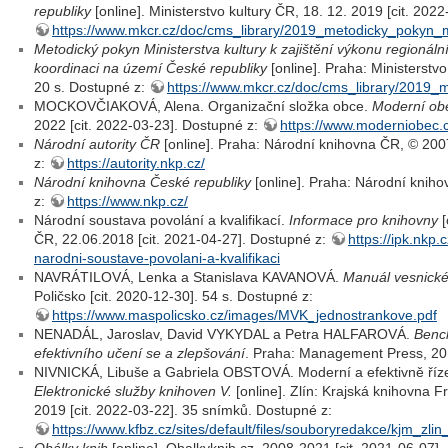
republiky
[online]. Ministerstvo kultury ČR, 18. 12. 2019 [cit. 202
https://www.mkcr.cz/doc/cms_library/2019_metodicky_pokyn_
Metodický pokyn Ministerstva kultury k zajištění výkonu regionální
koordinaci na území České republiky
[online]. Praha: Ministerstvo
20 s. Dostupné z:
https://www.mkcr.cz/doc/cms_library/2019
MOCKOVČIAKOVÁ, Alena. Organizační složka obce.
Moderní ob
2022 [cit. 2022-03-23]. Dostupné z:
https://www.moderniobec.c
Národní autority ČR
[online]. Praha: Národní knihovna ČR, © 200
z:
https://autority.nkp.cz/
Národní knihovna České republiky
[online]. Praha: Národní kniho
z:
https://www.nkp.cz/
Národní soustava povolání a kvalifikací.
Informace pro knihovny
[
ČR, 22.06.2018 [cit. 2021-04-27]. Dostupné z:
https://ipk.nkp
narodni-soustave-povolani-a-kvalifikaci
NAVRÁTILOVÁ, Lenka a Stanislava KAVANOVÁ.
Manuál vesnické
Poličsko [cit. 2020-12-30]. 54 s. Dostupné z:
https://www.maspolicsko.cz/images/MVK_jednostrankove.pdf
NENADÁL, Jaroslav, David VYKYDAL a Petra HALFAROVÁ.
Benc
efektivního učení se a zlepšování
. Praha: Management Press, 20
NIVNICKÁ, Libuše a Gabriela OBSTOVÁ. Moderní a efektivně říze
Elektronické služby knihoven V.
[online]. Zlín: Krajská knihovna F
2019 [cit. 2022-03-22]. 35 snímků. Dostupné z:
https://www.kfbz.cz/sites/default/files/souboryredakce/kjm_zli