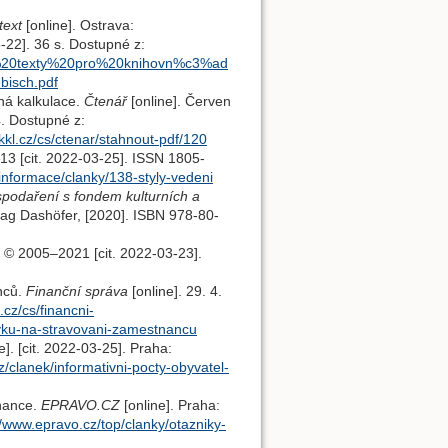
text
[online]. Ostrava:
-22]. 36 s. Dostupné z:
ad%20texty%20pro%20knihovn%c3%ad
isch.pdf
ná kalkulace.
Čtenář
[online]. Červen
4. Dostupné z:
kkl.cz/cs/ctenar/stahnout-pdf/120
013 [cit. 2022-03-25]. ISSN 1805-
-informace/clanky/138-styly-vedeni
spodaření s fondem kulturních a
lag Dashöfer, [2020]. ISBN 978-80-
, © 2005–2021 [cit. 2022-03-23].
nců.
Finanční správa
[online]. 29. 4.
.cz/cs/financni-
evku-na-stravovani-zamestnancu
e]. [cit. 2022-03-25]. Praha:
z/clanek/informativni-pocty-obyvatel-
nance.
EPRAVO.CZ
[online]. Praha:
//www.epravo.cz/top/clanky/otazniky-