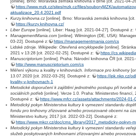
[online]. Brno: Moravská zemská knihovna v Brně [cit. 2021-04-2
https://www.mzk.cz/sites/mzk.cz/files/souboryMZK/automatiz
aktualizace_20.4.2021.pdf
Kurzy.knihovna.cz
[online]. Brno: Moravská zemská knihovna [cit
https://kurzy.knihovna.cz/
Liber Europe
[online]. Liber: Haag [cit. 2021-04-27]. Dostupné z:
ManagementMania.com
[online]. Wilmington (DE, USA): Manage
03-22]. Dostupné z:
https://managementmania.com/cs
Lidské zdroje.
Wikipedie: Otevřená encyklopedie
[online]. Stránk
2021 v 13:28 [cit. 2022-02-25]. Dostupné z:
https://cs.wikipe
Manuscriptorium
[online]. Praha: Národní knihovna ČR [cit. 2021
http://www.manuscriptorium.com/cs
Měření výkonu a kvality v knihovnách.
Informace pro knihovny
[on
13.07.2020 [cit. 2022-03-25]. Dostupné z:
https://ipk.nkp.cz/o
kvality-v-knihovnach-1
Metodické doporučení k zajištění jednotného postupu při tvorbě 
sociálních potřeb
[online]. Verze 1.0. Praha: Ministerstvo financí, 
Dostupné z:
https://www.mfcr.cz/assets/attachments/2024-01
Metodický pokyn Ministerstva kultury k vymezení standardu doplň
fondu pro knihovny zřizované a/nebo provozované obcemi na úz
Ministerstvo kultury, 2017 [cit. 2022-03-22]. Dostupné z:
https://www.mkcr.cz/doc/cms_library/2017_metodicky-pokyn-m
Metodický pokyn Ministerstva kultury k vymezení standardu veře
služeb poskytovaných knihovnami zřizovanými a/nebo provozova