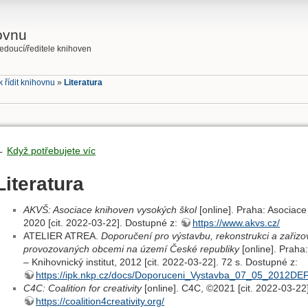
hovnu
vedoucí/ředitele knihoven
k řídit knihovnu
»
Literatura
←
Když potřebujete víc
Literatura
AKVŠ: Asociace knihoven vysokých škol
[online]. Praha: Asociac
2020 [cit. 2022-03-22]. Dostupné z:
https://www.akvs.cz/
ATELIER ATREA.
Doporučení pro výstavbu, rekonstrukci a zařiz
provozovaných obcemi na území České republiky
[online]. Praha
– Knihovnický institut, 2012 [cit. 2022-03-22]. 72 s. Dostupné z:
https://ipk.nkp.cz/docs/Doporuceni_Vystavba_07_05_2012DEF
C4C: Coalition for creativity
[online]. C4C, ©2021 [cit. 2022-03-22
https://coalition4creativity.org/