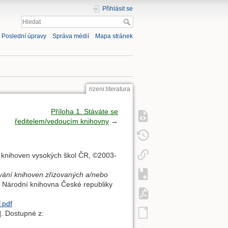
Přihlásit se
Poslední úpravy
Správa médií
Mapa stránek
rizeni:literatura
Příloha 1. Stáváte se
ředitelem/vedoucím knihovny
→
e knihoven vysokých škol ČR, ©2003-
ování knihoven zřizovaných a/nebo
: Národní knihovna České republiky
.pdf
]. Dostupné z: