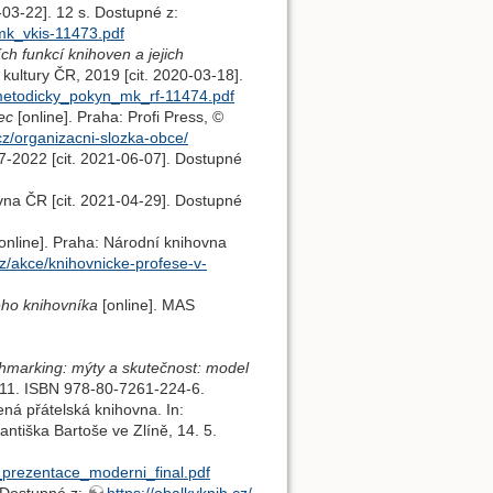
2-03-22]. 12 s. Dostupné z:
mk_vkis-11473.pdf
ch funkcí knihoven a jejich
 kultury ČR, 2019 [cit. 2020-03-18].
_metodicky_pokyn_mk_rf-11474.pdf
ec
[online]. Praha: Profi Press, ©
z/organizacni-slozka-obce/
7-2022 [cit. 2021-06-07]. Dostupné
vna ČR [cit. 2021-04-29]. Dostupné
online]. Praha: Národní knihovna
.cz/akce/knihovnicke-profese-v-
ho knihovníka
[online]. MAS
hmarking: mýty a skutečnost: model
11. ISBN 978-80-7261-224-6.
ná přátelská knihovna. In:
rantiška Bartoše ve Zlíně, 14. 5.
n_prezentace_moderni_final.pdf