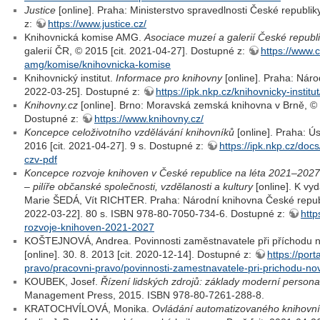
Justice
[online]. Praha: Ministerstvo spravedlnosti České republik
z:
https://www.justice.cz/
Knihovnická komise AMG.
Asociace muzeí a galerií České republ
galerií ČR, © 2015 [cit. 2021-04-27]. Dostupné z:
https://www
amg/komise/knihovnicka-komise
Knihovnický institut.
Informace pro knihovny
[online]. Praha: Náro
2022-03-25]. Dostupné z:
https://ipk.nkp.cz/knihovnicky-instit
Knihovny.cz
[online]. Brno: Moravská zemská knihovna v Brně, © 
Dostupné z:
https://www.knihovny.cz/
Koncepce celoživotního vzdělávání knihovníků
[online]. Praha: Ú
2016 [cit. 2021-04-27]. 9 s. Dostupné z:
https://ipk.nkp.cz/doc
czv-pdf
Koncepce rozvoje knihoven v České republice na léta 2021–2027
– pilíře občanské společnosti, vzdělanosti a kultury
[online]. K vy
Marie ŠEDÁ, Vít RICHTER. Praha: Národní knihovna České republik
2022-03-22]. 80 s. ISBN 978-80-7050-734-6. Dostupné z:
http
rozvoje-knihoven-2021-2027
KOŠTEJNOVÁ, Andrea. Povinnosti zaměstnavatele při příchodu
[online]. 30. 8. 2013 [cit. 2020-12-14]. Dostupné z:
https://por
pravo/pracovni-pravo/povinnosti-zamestnavatele-pri-prichodu-
KOUBEK, Josef.
Řízení lidských zdrojů: základy moderní personal
Management Press, 2015. ISBN 978-80-7261-288-8.
KRATOCHVÍLOVÁ, Monika.
Ovládání automatizovaného knihovní