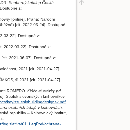
 ADR.
Souborný katalog České
 Dostupné z:
ihovny
[online]. Praha: Národní
růběžně) [cit. 2022-03-24]. Dostupné
022-03-22]. Dostupné z:
it. 2022-03-22]. Dostupné z:
[cit. 2021-06-07]. Dostupné z:
olečnost, 2021 [cit. 2021-04-27].
 ČMKOS, © 2021 [cit. 2021-04-27].
Santi ROMERO.
Klúčové otázky pri
ne]. Spolok slovenských knihovníkov,
docs/keyissuesinbuildingdesignsk.pdf
ana osobních údajů v knihovnách:
ské republiky – Knihovnický institut,
z:
.cz/legislativa/01_LegPod/ochrana-