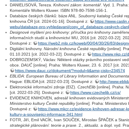
DANIELISOVÁ, Tereza.
Knihovní zákon: komentář
. Vyd. 1. Praha:
Komentáře Wolters Kluwer. ISBN 978-80-7598-156-1.
Databáze českých článků: báze ANL.
Souborný katalog České rep
knihovna ČR [cit. 2024-01-16]. Dostupné z:
https://www.caslin.
webu/databaze-pro-vyhledavani/copy_of_databaze-ceskych-clank
Designové myšlení pro knihovny: příručka pro knihovny zaměřené
informačních studií a knihovnictví MU, 2016 [cit. 2022-03-22]. 2
Dostupné z:
https://web2.mlp.cz/koweb/00/04/30/26/83/desig
Digitální knihovny.
Národní knihovna České republiky
[online]. P
01.10.2021 [cit. 2022-03-22]. Dostupné z:
https://www.nkp.cz/d
DOBROZEMSKÝ, Václav. Některé otázky právního postavení ved
obce.
DAUČ
[online]. Praha: Wolters Kluwer, 23. 6. 2017 [cit. 20
https://www.dauc.cz/dokument/?modul=li&amp;cislo=234574
EBLIDA: European Bureau of Library Information and Documentat
Hague: EBLIDA [cit. 2022-03-23]. Dostupné z:
http://www.eblid
Elektronické informační zdroje (EIZ).
CzechElib
[online]. Praha: 
[cit. 2022-03-25]. Dostupné z:
https://www.czechelib.cz/cs/
EVIDENCE KNIHOVEN, adresář knihoven evidovaných Ministerstve
Ministerstvo kultury České republiky
[online]. Praha: Ministerstvo 
Dostupné z:
https://www.mkcr.cz/evidence-knihoven-adresar-
kultury-a-souvisejici-informace-341.html
FOTR, Jiří, Emil VACÍK, Ivan SOUČEK, Miroslav ŠPAČEK a Stan
strategické plánování: teorie a praxe
. 2., aktualiz. a dopl. vyd. 