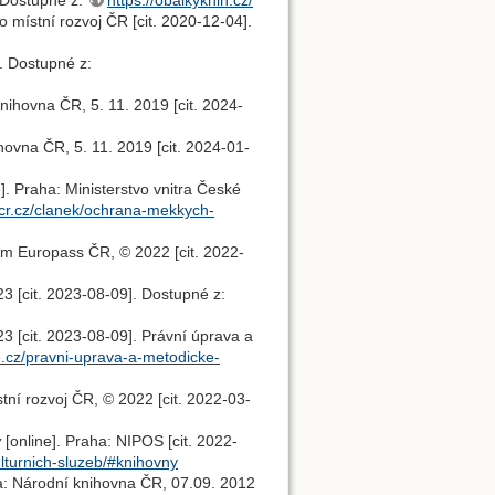
. Dostupné z:
https://obalkyknih.cz/
 místní rozvoj ČR [cit. 2020-12-04].
. Dostupné z:
nihovna ČR, 5. 11. 2019 [cit. 2024-
hovna ČR, 5. 11. 2019 [cit. 2024-01-
]. Praha: Ministerstvo vnitra České
cr.cz/clanek/ochrana-mekkych-
um Europass ČR, © 2022 [cit. 2022-
23 [cit. 2023-08-09]. Dostupné z:
23 [cit. 2023-08-09]. Právní úprava a
e.cz/pravni-uprava-a-metodicke-
stní rozvoj ČR, © 2022 [cit. 2022-03-
y
[online]. Praha: NIPOS [cit. 2022-
kulturnich-sluzeb/#knihovny
a: Národní knihovna ČR, 07.09. 2012