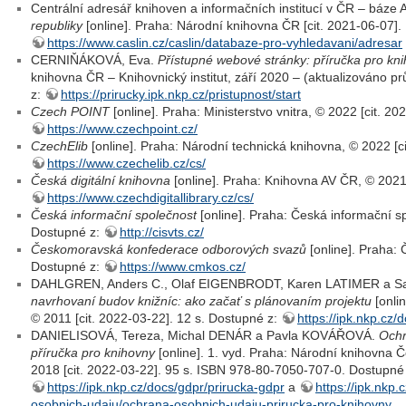
Centrální adresář knihoven a informačních institucí v ČR – báze
republiky
[online]. Praha: Národní knihovna ČR [cit. 2021-06-07].
https://www.caslin.cz/caslin/databaze-pro-vyhledavani/adresar
CERNIŇÁKOVÁ, Eva.
Přístupné webové stránky: příručka pro kn
knihovna ČR – Knihovnický institut, září 2020 – (aktualizováno p
z:
https://prirucky.ipk.nkp.cz/pristupnost/start
Czech POINT
[online]. Praha: Ministerstvo vnitra, © 2022 [cit. 2
https://www.czechpoint.cz/
CzechElib
[online]. Praha: Národní technická knihovna, © 2022 [c
https://www.czechelib.cz/cs/
Česká digitální knihovna
[online]. Praha: Knihovna AV ČR, © 2021 
https://www.czechdigitallibrary.cz/cs/
Česká informační společnost
[online]. Praha: Česká informační sp
Dostupné z:
http://cisvts.cz/
Českomoravská konfederace odborových svazů
[online]. Praha:
Dostupné z:
https://www.cmkos.cz/
DAHLGREN, Anders C., Olaf EIGENBRODT, Karen LATIMER a 
navrhovaní budov knižníc: ako začať s plánovaním projektu
[onli
© 2011 [cit. 2022-03-22]. 12 s. Dostupné z:
https://ipk.nkp.cz/
DANIELISOVÁ, Tereza, Michal DENÁR a Pavla KOVÁŘOVÁ.
Ochr
příručka pro knihovny
[online]. 1. vyd. Praha: Národní knihovna Če
2018 [cit. 2022-03-22]. 95 s. ISBN 978-80-7050-707-0. Dostupné 
https://ipk.nkp.cz/docs/gdpr/prirucka-gdpr
a
https://ipk.nkp
osobnich-udaju/ochrana-osobnich-udaju-prirucka-pro-knihovny