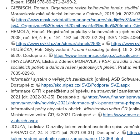
Expert. ISBN 978-80-271-2499-2.
GIEBISCH, Roman.
Organizace revize knihovního fondu: studijní 
Moravskoslezská vědecká knihovna v Ostravě, 2019 [cit. 2022-03
https://www.msvk.cz/data/filemanager/source/studijn%c3%
ky/4_Organizace%20revize%20knihovn%c3%adho%20fondu_Gieb
HEMOLA, Hanuš. Registrační poplatky v knihovnách a jejich mož
2008, roč. 59, č. 6, s. 191–192 [cit. 2022-02-25]. ISSN 1805-406
https://www.svkkl.cz/en/ctenar/clanek/2549
a
https://www.sv
HLUŠIČKA, Petr. Styly vedení.
Firemní sociolog
[online]. 18. 2. 2
6520. Dostupné z:
https://www.firemni-sociolog.cz/cz/uzitecne
HRYZLÁKOVÁ, Eliška a Zdeněk MORÁVEK.
FKSP: pravidla o ho
sociálních potřeb a daňová řešení jednotlivých plnění
. Praha: Ver
7635-029-8.
Informační systém o veřejných zakázkách
[online]. ASD Software
Dostupné z:
https://skd.nipez.cz/ISVZ/Podpora/ISVZ.aspx
Informace GFŘ k peněžitému příspěvku na stravování zaměstna
2021 [cit. 2022-03-25]. Dostupné z:
https://www.financnisprava
sprava/novinky/novinky-2021/informace-gfr-k-penezitemu-prisp
Informativní počty obyvatel v obcích.
Ministerstvo vnitra ČR
[onlin
Ministerstvo vnitra ČR, © 2021 Dostupné z:
https://www.mvcr.c
v-obcich.aspx
JOUZA, Ladislav. Otazníky kolem vedení osobního spisu zaměst
EPRAVO.CZ, 24. 8. 2021 [cit. 2021-08-31]. Dostupné z:
https:
kolem-vedeni-osobniho-spisu-zamestnance-113369.html