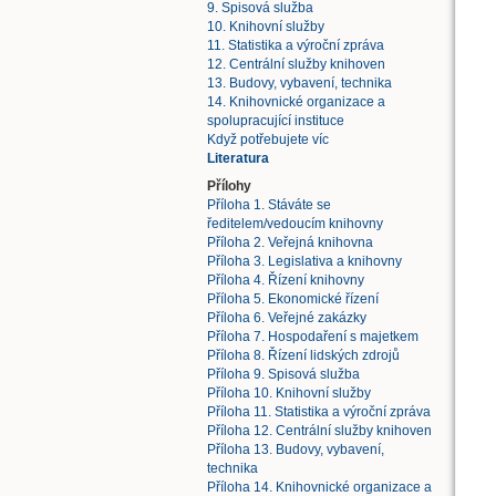
9. Spisová služba
10. Knihovní služby
11. Statistika a výroční zpráva
12. Centrální služby knihoven
13. Budovy, vybavení, technika
14. Knihovnické organizace a
spolupracující instituce
Když potřebujete víc
Literatura
Přílohy
Příloha 1. Stáváte se
ředitelem/vedoucím knihovny
Příloha 2. Veřejná knihovna
Příloha 3. Legislativa a knihovny
Příloha 4. Řízení knihovny
Příloha 5. Ekonomické řízení
Příloha 6. Veřejné zakázky
Příloha 7. Hospodaření s majetkem
Příloha 8. Řízení lidských zdrojů
Příloha 9. Spisová služba
Příloha 10. Knihovní služby
Příloha 11. Statistika a výroční zpráva
Příloha 12. Centrální služby knihoven
Příloha 13. Budovy, vybavení,
technika
Příloha 14. Knihovnické organizace a