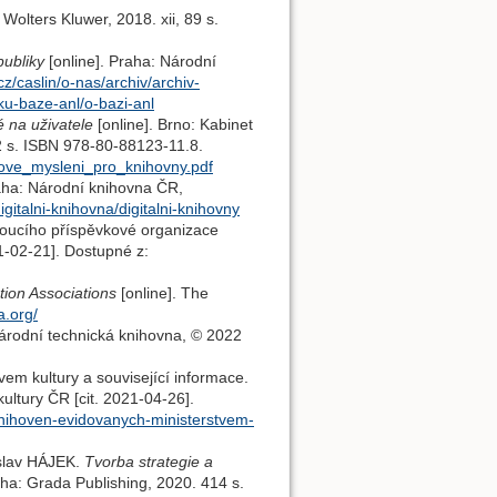
 Wolters Kluwer, 2018. xii, 89 s.
ubliky
[online]. Praha: Národní
cz/caslin/o-nas/archiv/archiv-
u-baze-anl/o-bazi-anl
 na uživatele
[online]. Brno: Kabinet
02 s. ISBN 978-80-88123-11.8.
nove_mysleni_pro_knihovny.pdf
raha: Národní knihovna ČR,
igitalni-knihovna/digitalni-knihovny
oucího příspěvkové organizace
21-02-21]. Dostupné z:
ion Associations
[online]. The
a.org/
Národní technická knihovna, © 2022
m kultury a související informace.
kultury ČR [cit. 2021-04-26].
knihoven-evidovanych-ministerstvem-
islav HÁJEK.
Tvorba strategie a
Praha: Grada Publishing, 2020. 414 s.