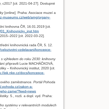
y, c2017 [cit. 2021-04-27]. Dostupné
iky
[online]. Praha: Asociace muzeí a
.cz-museums.cz/web/amg/organy-
dní knihovna ČR, 16.01.2019 [cit.
ut/01_Knihovnicky_inst.htm
2015–2022 [cit. 2022-03-22].
střední knihovnická rada ČR, 5. 12.
s/celozivotni-vzdelavani/koncepce-
 s výhledem do roku 2030: knihovny
dání připravili Lucie MACHÁČKOVÁ,
y – Knihovnický institut, 2020 [cit.
s://ipk.nkp.cz/docs/koncepce-
 nového zaměstnance.
Portál Pohoda
tal.pohoda.cz/zakon-a-
noveho-zame/?feed=news
istiky
. 5., rozš. a dopl. vyd. Praha:
ho systému v relevantních modulech