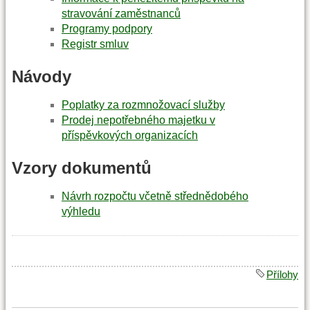
stravování zaměstnanců
Programy podpory
Registr smluv
Návody
Poplatky za rozmnožovací služby
Prodej nepotřebného majetku v
příspěvkových organizacích
Vzory dokumentů
Návrh rozpočtu včetně střednědobého
výhledu
Přílohy