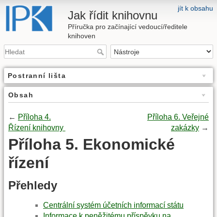
jít k obsahu
Jak řídit knihovnu
Příručka pro začínající vedoucí/ředitele
knihoven
Postranní lišta
Obsah
←
Příloha 4.
Příloha 6. Veřejné
Řízení knihovny
zakázky
→
Příloha 5. Ekonomické
řízení
Přehledy
Centrální systém účetních informací státu
Informace k peněžitému příspěvku na