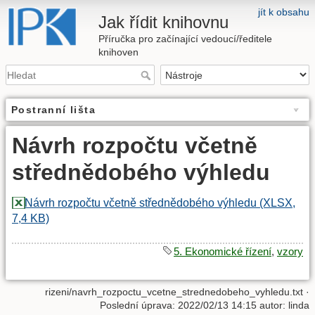
jít k obsahu
Jak řídit knihovnu
Příručka pro začínající vedoucí/ředitele
knihoven
Postranní lišta
Návrh rozpočtu včetně
střednědobého výhledu
Návrh rozpočtu včetně střednědobého výhledu (XLSX,
7,4 KB)
5. Ekonomické řízení
,
vzory
rizeni/navrh_rozpoctu_vcetne_strednedobeho_vyhledu.txt
·
Poslední úprava: 2022/02/13 14:15 autor:
linda