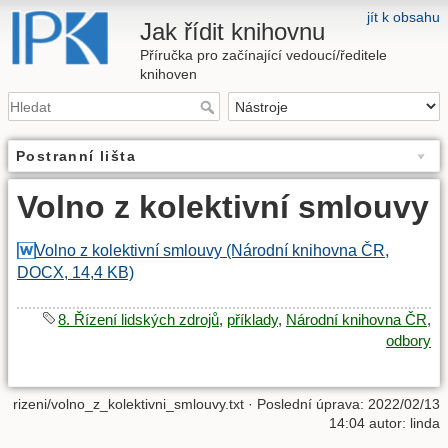
jít k obsahu
Jak řídit knihovnu
Příručka pro začínající vedoucí/ředitele
knihoven
Postranní lišta
Volno z kolektivní smlouvy
Volno z kolektivní smlouvy (Národní knihovna ČR,
DOCX, 14,4 KB)
8. Řízení lidských zdrojů
,
příklady
,
Národní knihovna ČR
,
odbory
rizeni/volno_z_kolektivni_smlouvy.txt
· Poslední úprava: 2022/02/13
14:04 autor:
linda