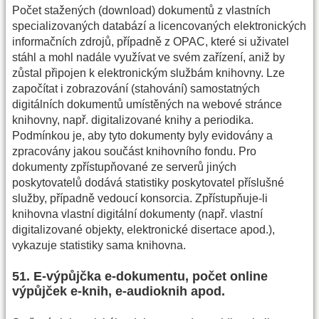
Počet stažených (download) dokumentů z vlastních
specializovaných databází a licencovaných elektronických
informačních zdrojů, případně z OPAC, které si uživatel
stáhl a mohl nadále využívat ve svém zařízení, aniž by
zůstal připojen k elektronickým službám knihovny. Lze
započítat i zobrazování (stahování) samostatných
digitálních dokumentů umístěných na webové stránce
knihovny, např. digitalizované knihy a periodika.
Podmínkou je, aby tyto dokumenty byly evidovány a
zpracovány jakou součást knihovního fondu. Pro
dokumenty zpřístupňované ze serverů jiných
poskytovatelů dodává statistiky poskytovatel příslušné
služby, případně vedoucí konsorcia. Zpřístupňuje-li
knihovna vlastní digitální dokumenty (např. vlastní
digitalizované objekty, elektronické disertace apod.),
vykazuje statistiky sama knihovna.
51. E-výpůjčka e-dokumentu, počet online
výpůjček e-knih, e-audioknih apod.