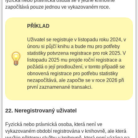
fyzická nebo právnická osoba se v jedné knihovně
započítává pouze jednou ve vykazovaném roce.
PŘÍKLAD
Uživatel se registruje v listopadu roku 2024, v
únoru si půjčí knihu a bude mu pro potřeby
statistiky potvrzena registrace pro rok 2025. V
listopadu 2025 mu projde roční registrace a
požádá o její prodloužení, v tomto případě se
obnovená registrace pro potřebu statistiky
nezapočítává, ale započte se v roce 2026 při
první zaznamenané transakci.
22. Neregistrovaný uživatel
Fyzická nebo právnická osoba, která není ve
vykazovaném období registrována v knihovně, ale která
využije některou službu v knihovně, která není vázána na