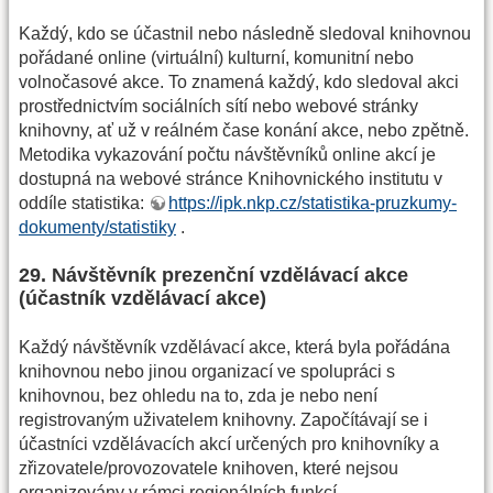
Každý, kdo se účastnil nebo následně sledoval knihovnou
pořádané online (virtuální) kulturní, komunitní nebo
volnočasové akce. To znamená každý, kdo sledoval akci
prostřednictvím sociálních sítí nebo webové stránky
knihovny, ať už v reálném čase konání akce, nebo zpětně.
Metodika vykazování počtu návštěvníků online akcí je
dostupná na webové stránce Knihovnického institutu v
oddíle statistika:
https://ipk.nkp.cz/statistika-pruzkumy-
dokumenty/statistiky
.
29. Návštěvník prezenční vzdělávací akce
(účastník vzdělávací akce)
Každý návštěvník vzdělávací akce, která byla pořádána
knihovnou nebo jinou organizací ve spolupráci s
knihovnou, bez ohledu na to, zda je nebo není
registrovaným uživatelem knihovny. Započítávají se i
účastníci vzdělávacích akcí určených pro knihovníky a
zřizovatele/provozovatele knihoven, které nejsou
organizovány v rámci regionálních funkcí.