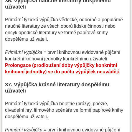
36. Výpůjčka naučné literatury dospělému
uživateli
Primární fyzická výpůjčka vědecké, odborné a populárně
naučné literatury ze všech oborů lidské činnosti nebo
encyklopedické literatury ve formě papírové knihy
dospělému uživateli.
Primární výpůjčka
= první knihovnou evidované půjčení
konkrétní knihovní jednotky konkrétnímu uživateli.
Prolongace (prodloužení doby výpůjčky konkrétní
knihovní jednotky) se do počtu výpůjček neuvádějí.
37. Výpůjčka krásné literatury dospělému
uživateli
Primární fyzická výpůjčka beletrie (prózy), poezie,
divadelní hry, filmového scénáře ve formě papírové knihy
dospělému uživateli.
Primární výpůjčka
= první knihovnou evidované půjčení