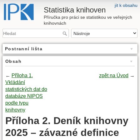
jít k obsahu
Statistika knihoven
Příručka pro práci se statistikou ve veřejných
knihovnách
Postranní lišta
Obsah
←
Příloha 1.
zpět na Úvod
→
Vkládání
statistických dat do
databáze NIPOS
podle typu
knihovny
Příloha 2. Deník knihovny
2025 – závazné definice