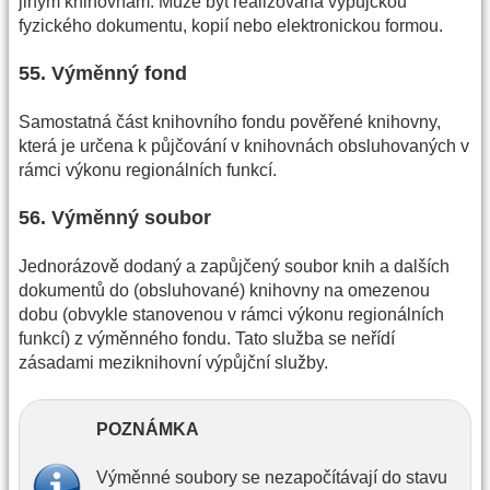
jiným knihovnám. Může být realizována výpůjčkou
fyzického dokumentu, kopií nebo elektronickou formou.
55. Výměnný fond
Samostatná část knihovního fondu pověřené knihovny,
která je určena k půjčování v knihovnách obsluhovaných v
rámci výkonu regionálních funkcí.
56. Výměnný soubor
Jednorázově dodaný a zapůjčený soubor knih a dalších
dokumentů do (obsluhované) knihovny na omezenou
dobu (obvykle stanovenou v rámci výkonu regionálních
funkcí) z výměnného fondu. Tato služba se neřídí
zásadami meziknihovní výpůjční služby.
POZNÁMKA
Výměnné soubory se nezapočítávají do stavu