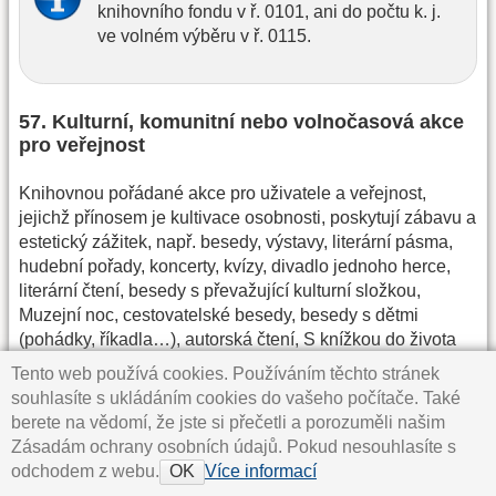
knihovního fondu v ř. 0101, ani do počtu k. j.
ve volném výběru v ř. 0115.
57. Kulturní, komunitní nebo volnočasová akce
pro veřejnost
Knihovnou pořádané akce pro uživatele a veřejnost,
jejichž přínosem je kultivace osobnosti, poskytují zábavu a
estetický zážitek, např. besedy, výstavy, literární pásma,
hudební pořady, koncerty, kvízy, divadlo jednoho herce,
literární čtení, besedy s převažující kulturní složkou,
Muzejní noc, cestovatelské besedy, besedy s dětmi
(pohádky, říkadla…), autorská čtení, S knížkou do života
(Bookstart), pasování prvňáčků, Knížka pro prvňáčka, Noc
Tento web používá cookies. Používáním těchto stránek
s Andersenem, Lovci perel, soutěže, hraní společenských
souhlasíte s ukládáním cookies do vašeho počítače. Také
her, výtvarné, tvůrčí dílny, vyhodnocení soutěží, filmové
berete na vědomí, že jste si přečetli a porozuměli našim
projekce, divadelní představení, křty knih, recitační pásma,
Zásadám ochrany osobních údajů. Pokud nesouhlasíte s
vernisáže výstav, komunitní, pohybové a relaxační aktivity.
odchodem z webu.
Více informací
OK
Nezahrnují se nástěnky a drobné výstavky (např. novinek).