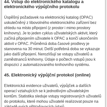
44. Vstup do elektronického katalogu a
elektronického výpůjčního protokolu
Úspěšný požadavek na elektronický katalog (OPAC)
uskutečněný z libovolného elektronického zařízení bez
ohledu na místo připojení (z prostor i mimo prostory
knihovny). Je to jeden cyklus uživatelských aktivit, který
začíná připojením uživatele k OPAC a končí ukončením
aktivit v OPAC. Průměrná doba časové prodlevy je
stanovena na 30 minut. Delší potřebná doba se vykazuje
jako další připojení. Nerozlišují se vstupy uživatelů a
zaměstnanců knihovny. Údaje o počtech vstupů jsou k
dispozici z automatizovaného knihovního systému.
45. Elektronický výpůjční protokol (online)
Elektronická evidence uživatelů, výpůjček a dalších
operací vztahujících se k jednotlivým uživatelským
kontům. Statistika sleduje vstupy registrovaných uživatelů
do protokolu, které mohou uživatelé realizovat pouze na
základě svých přihlašovacích údajů.