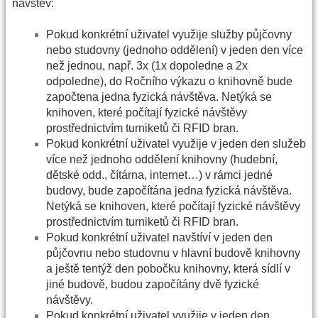
návštěv:
Pokud konkrétní uživatel využije služby půjčovny
nebo studovny (jednoho oddělení) v jeden den více
než jednou, např. 3x (1x dopoledne a 2x
odpoledne), do Ročního výkazu o knihovně bude
započtena jedna fyzická návštěva. Netýká se
knihoven, které počítají fyzické návštěvy
prostřednictvím turniketů či RFID bran.
Pokud konkrétní uživatel využije v jeden den služeb
více než jednoho oddělení knihovny (hudební,
dětské odd., čítárna, internet…) v rámci jedné
budovy, bude započítána jedna fyzická návštěva.
Netýká se knihoven, které počítají fyzické návštěvy
prostřednictvím turniketů či RFID bran.
Pokud konkrétní uživatel navštíví v jeden den
půjčovnu nebo studovnu v hlavní budově knihovny
a ještě tentýž den pobočku knihovny, která sídlí v
jiné budově, budou započítány dvě fyzické
návštěvy.
Pokud konkrétní uživatel využije v jeden den