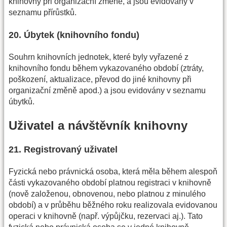
knihovny při organizační změně, a jsou evidovány v
seznamu přírůstků.
20. Úbytek (knihovního fondu)
Souhrn knihovních jednotek, které byly vyřazené z
knihovního fondu během vykazovaného období (ztráty,
poškození, aktualizace, převod do jiné knihovny při
organizační změně apod.) a jsou evidovány v seznamu
úbytků.
Uživatel a návštěvník knihovny
21. Registrovaný uživatel
Fyzická nebo právnická osoba, která měla během alespoň
části vykazovaného období platnou registraci v knihovně
(nově založenou, obnovenou, nebo platnou z minulého
období) a v průběhu běžného roku realizovala evidovanou
operaci v knihovně (např. výpůjčku, rezervaci aj.). Tato