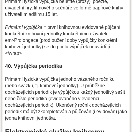
Primární fyzická výpůjčka beletrie (prózy), poezie,
divadelní hry, filmového scénáře ve formě papírové knihy
uživateli mladšímu 15 let.
Primární výpůjčka
= první knihovnou evidované půjčení
konkrétní knihovní jednotky konkrétnímu uživateli.
em>Prolongace (prodloužení doby výpůjčky konkrétní
knihovní jednotky) se do počtu výpůjček neuvádějí.
</wrap>
40. Výpůjčka periodika
Primární fyzická výpůjčka jednoho vázaného ročníku
(nebo svazku, tj. knihovní jednotky). U průběžně
docházejících periodik je výpůjčkou každý jednotlivý sešit
nebo číslo periodika (evidovaného v evidenci
docházejících periodik). Ukončený ročník docházejících
periodik má být zkompletován a půjčován (i evidován) jako
jedna knihovní jednotka.
Elektronické služby knihovny