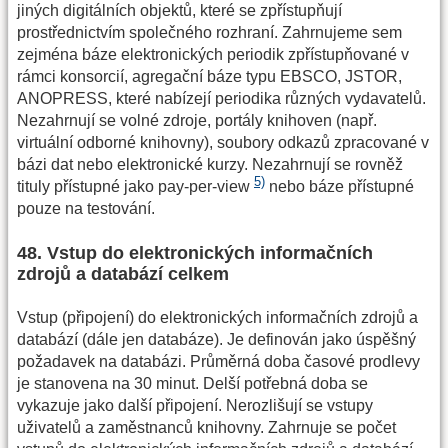
jiných digitálních objektů, které se zpřístupňují
prostřednictvím společného rozhraní. Zahrnujeme sem
zejména báze elektronických periodik zpřístupňované v
rámci konsorcií, agregační báze typu EBSCO, JSTOR,
ANOPRESS, které nabízejí periodika různých vydavatelů.
Nezahrnují se volné zdroje, portály knihoven (např.
virtuální odborné knihovny), soubory odkazů zpracované v
bázi dat nebo elektronické kurzy. Nezahrnují se rovněž
5)
tituly přístupné jako pay-per-view
nebo báze přístupné
pouze na testování.
48. Vstup do elektronických informačních
zdrojů a databází celkem
Vstup (připojení) do elektronických informačních zdrojů a
databází (dále jen databáze). Je definován jako úspěšný
požadavek na databázi. Průměrná doba časové prodlevy
je stanovena na 30 minut. Delší potřebná doba se
vykazuje jako další připojení. Nerozlišují se vstupy
uživatelů a zaměstnanců knihovny. Zahrnuje se počet