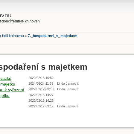
hovnu
vedoucí/ředitele knihoven
k řídit knihovnu
»
7._hospodareni_s_majetkem
ospodaření s majetkem
ávazků
2022/02/13 10:52
 majetku
2024/06/24 11:59
Linda Jansová
u k vyřazení
2022/02/12 09:13
Linda Jansová
ajetku
2022/02/13 14:27
2022/02/13 14:26
2022/02/12 09:17
Linda Jansová