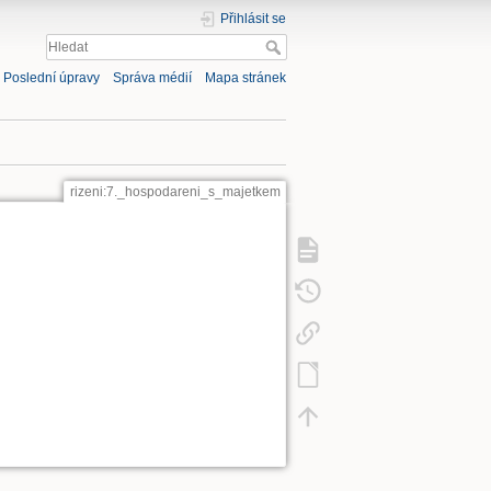
Přihlásit se
Poslední úpravy
Správa médií
Mapa stránek
rizeni:7._hospodareni_s_majetkem