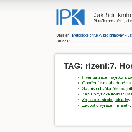
Jak řídit kni
Příručka pro začínající 
Umístění:
Metodické příručky pro knihovny
»
Ja
Historie:
TAG: rizeni:7. H
Inventarizace majetku a z
Opatření k dlouhodobému
Soupis schváleného majetk
Zápis o fyzické likvidaci m
Zápis o kontrole pokladny
Žádost o vyřazení majetku